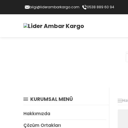
bilgi@liderambarkargo.com
0538 889 60 94
KURUMSAL MENÜ
Hiz
Hakkımızda
Çözüm Ortakları