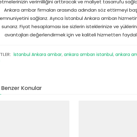
letmelerinizin verimliliğini arttıracak ve maliyet tasarrufu sa
Ankara ambar firmaları arasında adından söz ettirmeyi başa
mnuniyetini sağlarız. Ayrıca İstanbul Ankara ambarı hizmetimi
sunarız. Fiyat hesaplaması ise sizlerin isteklerinize ve yükleri
avantajları değerlendirmek için ve kaliteli hizmetten faydala
ETLER:
İstanbul Ankara ambar
,
ankara ambarı istanbul
,
ankara a
i
Benzer Konular