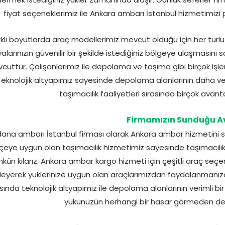
fiyat seçeneklerimiz ile Ankara ambarı İstanbul hizmetimizi 
rklı boyutlarda araç modellerimiz mevcut olduğu için her türlü
yalarınızın güvenilir bir şekilde istediğiniz bölgeye ulaşmasın
cuttur. Çalışanlarımız ile depolama ve taşıma gibi birçok işle
eknolojik altyapımız sayesinde depolama alanlarının daha verim
taşımacılık faaliyetleri sırasında birçok avant
Firmamızın Sunduğu A
ana ambarı İstanbul firması olarak Ankara ambar hizmetini suna
çeye uygun olan taşımacılık hizmetimiz sayesinde taşımacılık
ün kılarız. Ankara ambar kargo hizmeti için çeşitli araç seçe
leyerek yüklerinize uygun olan araçlarımızdan faydalanmanıza
sında teknolojik altyapımız ile depolama alanlarının verimli bir 
yükünüzün herhangi bir hasar görmeden dep