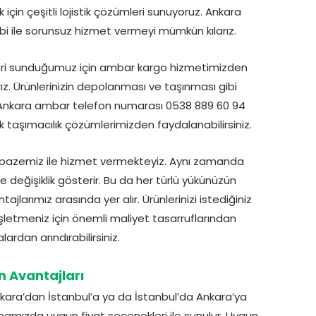
için çeşitli lojistik çözümleri sunuyoruz. Ankara
bi ile sorunsuz hizmet vermeyi mümkün kılarız.
mleri sunduğumuz için ambar kargo hizmetimizden
z. Ürünlerinizin depolanması ve taşınması gibi
z. Ankara ambar telefon numarası 0538 889 60 94
k taşımacılık çözümlerimizden faydalanabilirsiniz.
elpazemiz ile hizmet vermekteyiz. Aynı zamanda
 değişiklik gösterir. Bu da her türlü yükünüzün
ajlarımız arasında yer alır. Ürünlerinizi istediğiniz
 işletmeniz için önemli maliyet tasarruflarından
rdan arındırabilirsiniz.
 Avantajları
nkara’dan İstanbul’a ya da İstanbul’da Ankara’ya
mamızda uygun fiyat seçenekleri ile sunulur. Uygun