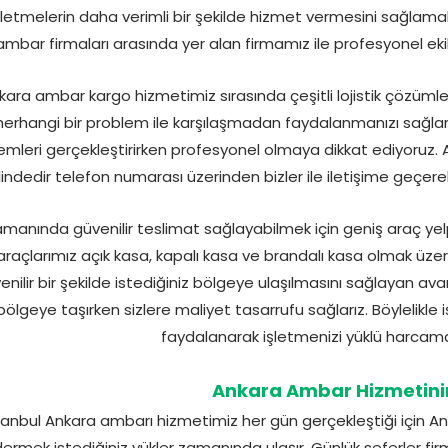
şletmelerin daha verimli bir şekilde hizmet vermesini sağlamak 
ambar firmaları arasında yer alan firmamız ile profesyonel eki
kara ambar kargo hizmetimiz sırasında çeşitli lojistik çözü
herhangi bir problem ile karşılaşmadan faydalanmanızı sağları
lemleri gerçekleştirirken profesyonel olmaya dikkat ediyoru
lindedir telefon numarası üzerinden bizler ile iletişime geçere
manında güvenilir teslimat sağlayabilmek için geniş araç y
araçlarımız açık kasa, kapalı kasa ve brandalı kasa olmak üzere
enilir bir şekilde istediğiniz bölgeye ulaşılmasını sağlayan avant
bölgeye taşırken sizlere maliyet tasarrufu sağlarız. Böylelikle
faydalanarak işletmenizi yüklü harcamala
Ankara Ambar Hizmetinin
tanbul Ankara ambarı hizmetimiz her gün gerçekleştiği için A
ermek istediğiniz yükler zamanında ulaşır. Günlük seferler fir