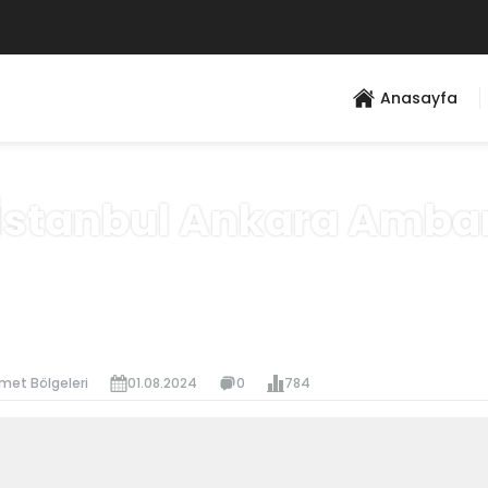
Anasayfa
İstanbul Ankara Amba
Anasayfa
»
Hizmet Bölgeleri
met Bölgeleri
01.08.2024
0
784