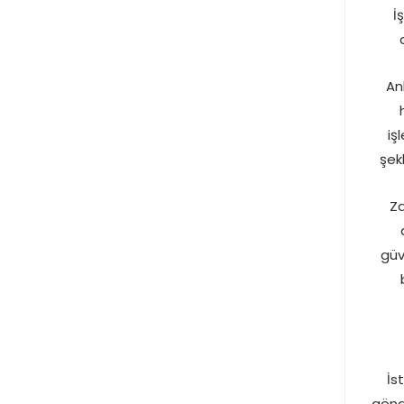
İ
An
iş
şek
Za
güv
İs
gönd