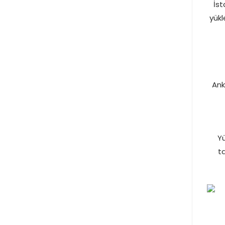
İst
yükl
Ank
Yü
t