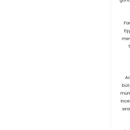
Fa
Eş
mev
T
Ad
büt
mümk
ince
sıra