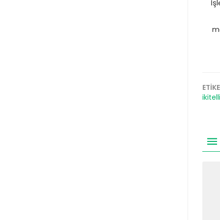
İş
me
ETİK
ikitell