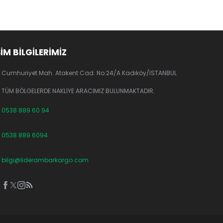
ŞİM BİLGİLERİMİZ
Cumhuriyet Mah. Atakent Cad. No:24/A Kadıköy/İSTANBUL
TÜM BÖLGELERDE NAKLİYE ARACIMIZ BULUNMAKTADIR.
0538 889 60 94
0538 889 6094
bilgi@liderambarkargo.com