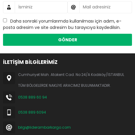
Daha sonraki yorumlarımda kullanılması için adım, e-
posta adresim ve site adresim bu tarayıcıya kaydedilsin.
İLETİŞİM BİLGİLERİMİZ
Cumhuriyet Mah. Atakent Cad. No:24/A Kadıköy/İSTANBUL
TÜM BÖLGELERDE NAKLİYE ARACIMIZ BULUNMAKTADIR.
0538 889 60 94
0538 889 6094
bilgi@liderambarkargo.com