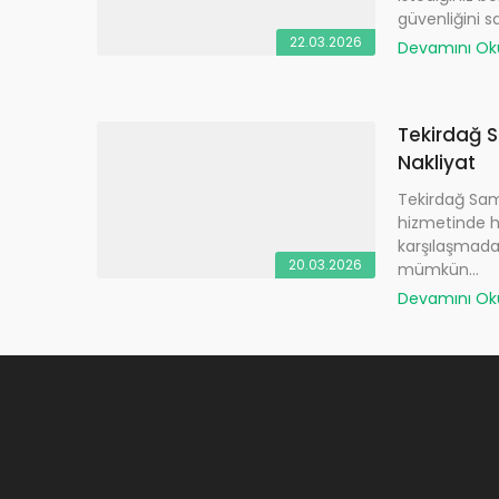
güvenliğini s
22.03.2026
Devamını O
Tekirdağ 
Nakliyat
Tekirdağ Sam
hizmetinde he
karşılaşmada
20.03.2026
mümkün...
Devamını O