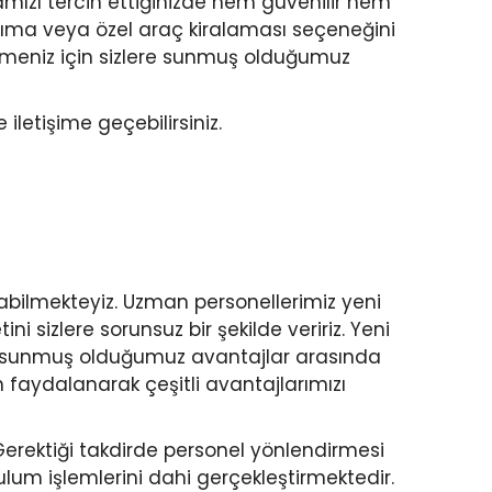
mamızı tercih ettiğinizde hem güvenilir hem
aşıma veya özel araç kiralaması seçeneğini
ilmeniz için sizlere sunmuş olduğumuz
iletişime geçebilirsiniz.
abilmekteyiz. Uzman personellerimiz yeni
i sizlere sorunsuz bir şekilde veririz. Yeni
ere sunmuş olduğumuz avantajlar arasında
faydalanarak çeşitli avantajlarımızı
 Gerektiği takdirde personel yönlendirmesi
um işlemlerini dahi gerçekleştirmektedir.