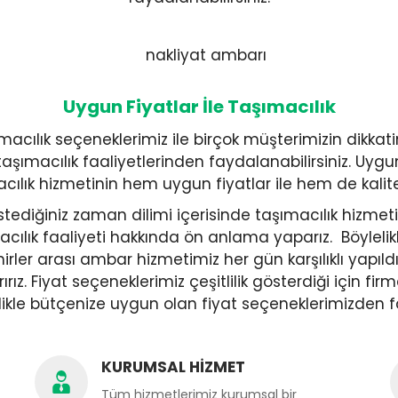
Uygun Fiyatlar İle Taşımacılık
cılık seçeneklerimiz ile birçok müşterimizin dikkati
şımacılık faaliyetlerinden faydalanabilirsiniz. Uygun 
ılık hizmetinin hem uygun fiyatlar ile hem de kaliteli
in istediğiniz zaman dilimi içerisinde taşımacılık hiz
acılık faaliyeti hakkında ön anlama yaparız. Böylelikl
ehirler arası ambar hizmetimiz her gün karşılıklı yapıld
ırız. Fiyat seçeneklerimiz çeşitlilik gösterdiği için fir
lelikle bütçenize uygun olan fiyat seçeneklerimizden f
KURUMSAL HİZMET
Tüm hizmetlerimiz kurumsal bir