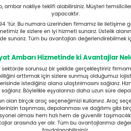
, ambar nakliye teklifi alabilirsiniz. Müşteri temsilcil
yapacaktır.
tür. Bu numara üzerinden firmamız ile iletişime geçe
metimiz ile sizlere en iyi hizmeti sunarız. Üstelik a
i de sunarız. Tüm bu avantajları değerlendirebilmek içi
yat Ambarı Hizmetinde ki Avantajlar Nel
 sektörde sorunsuz bir şekilde gerçekleştiririz firma
mliliğini arttırmak için sizlere sunmuş olduğumuz loj
risinde istediğiniz alana ulaştırılmasını sağlarız. Hizm
ağlarız. Böylelikle eşyalarınızı daha uzun süre depol
n olan birçok araç seçeneğimizi kullanırız. Araç seçen
rünlerinizin taşınması, depolanması ve dağıtımı gibi b
ofesyonel olması hem hızlı hem de güvenilir taşımacıl
lar arasında yer alır. Tüm bu avantajlarımızı değerl
faydalanabilirsiniz.