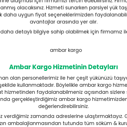
erine ulaşması için firmamızı tercih edebilirsiniz. Fir
lanmış olacaksınız. Hizmeti sunarken parsiyel yük t
acılık daha uygun fiyat seçeneklerimizden faydalanab
avantajlar arasında yer alır.
aha detaylı bilgiye sahip olabilmek için firmamız ile 
Ambar Kargo Hizmetinin Detayları
n olan personellerimiz ile her çeşit yükünüzü taşıy
şekilde kullanmaktadır. Böylelikle ambar kargo hizmetin
liyat hizmetinden faydalanabilmeniz açısından sizl
tında gerçekleştirdiğimiz ambar kargo hizmetimizden 
değerlendirebilirsiniz.
e söz verdiğimiz zamanda adreslerine ulaştırmaktayız.
ızın ambalajlanmasından tutunda tüm söküm & kurul