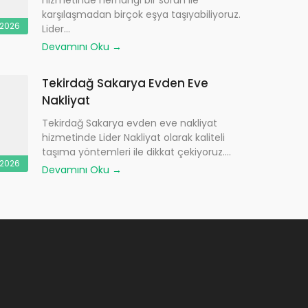
hizmetinde herhangi bir sorun ile
karşılaşmadan birçok eşya taşıyabiliyoruz.
.2026
Lider...
Devamını Oku →
Tekirdağ Sakarya Evden Eve
Nakliyat
Tekirdağ Sakarya evden eve nakliyat
hizmetinde Lider Nakliyat olarak kaliteli
taşıma yöntemleri ile dikkat çekiyoruz....
.2026
Devamını Oku →