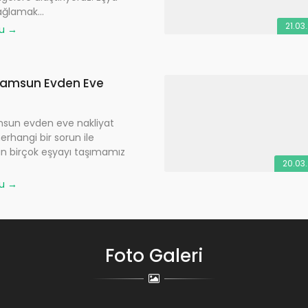
ağlamak...
21.03
ku →
Samsun Evden Eve
sun evden eve nakliyat
rhangi bir sorun ile
n birçok eşyayı taşımamız
20.03
ku →
Foto Galeri