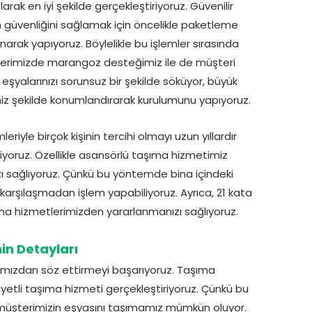
ak en iyi şekilde gerçekleştiriyoruz. Güvenilir
ın güvenliğini sağlamak için öncelikle paketleme
narak yapıyoruz. Böylelikle bu işlemler sırasında
etlerimizde marangoz desteğimiz ile de müşteri
şyalarınızı sorunsuz bir şekilde söküyor, büyük
ğiniz şekilde konumlandırarak kurulumunu yapıyoruz.
yle birçok kişinin tercihi olmayı uzun yıllardır
iyoruz. Özellikle asansörlü taşıma hizmetimiz
zı sağlıyoruz. Çünkü bu yöntemde bina içindeki
karşılaşmadan işlem yapabiliyoruz. Ayrıca, 21 kata
şıma hizmetlerimizden yararlanmanızı sağlıyoruz.
n Detayları
dımızdan söz ettirmeyi başarıyoruz. Taşıma
yetli taşıma hizmeti gerçekleştiriyoruz. Çünkü bu
k müşterimizin eşyasını taşımamız mümkün oluyor.