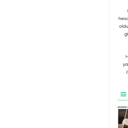
hesa
oldu
g
H
ya
ö