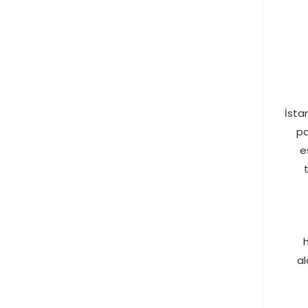
İsta
pa
e
h
al