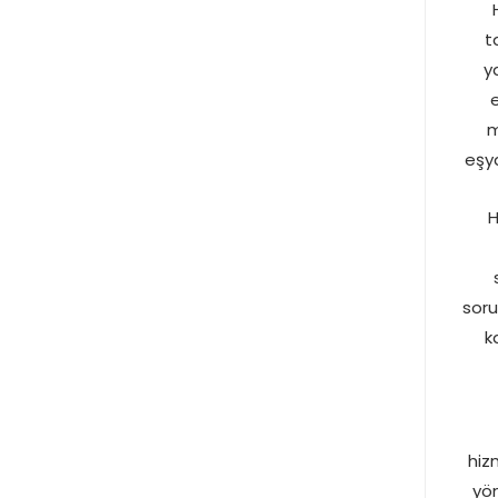
t
y
e
m
eşya
H
soru
k
hiz
yön