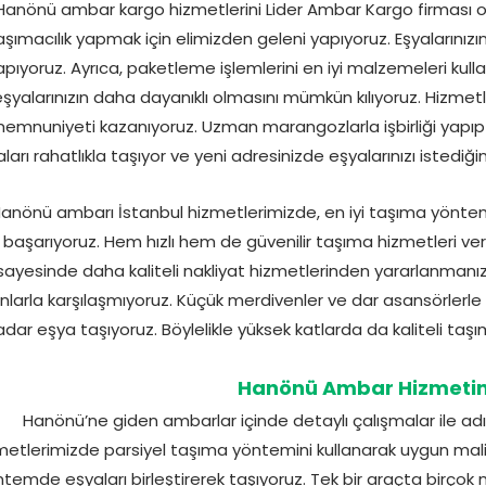
Hanönü ambar kargo hizmetlerini Lider Ambar Kargo firması olar
aşımacılık yapmak için elimizden geleni yapıyoruz. Eşyalarınız
apıyoruz. Ayrıca, paketleme işlemlerini en iyi malzemeleri kulla
şyalarınızın daha dayanıklı olmasını mümkün kılıyoruz. Hizm
emnuniyeti kazanıyoruz. Uzman marangozlarla işbirliği yapıp e
ları rahatlıkla taşıyor ve yeni adresinizde eşyalarınızı istedi
anönü ambarı İstanbul hizmetlerimizde, en iyi taşıma yöntemleri
başarıyoruz. Hem hızlı hem de güvenilir taşıma hizmetleri ver
sayesinde daha kaliteli nakliyat hizmetlerinden yararlanmanı
nlarla karşılaşmıyoruz. Küçük merdivenler ve dar asansörlerle 
adar eşya taşıyoruz. Böylelikle yüksek katlarda da kaliteli ta
Hanönü Ambar Hizmetini
Hanönü’ne giden ambarlar içinde detaylı çalışmalar ile a
metlerimizde parsiyel taşıma yöntemini kullanarak uygun mali
temde eşyaları birleştirerek taşıyoruz. Tek bir araçta birço