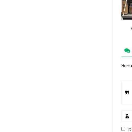
Henüz
D