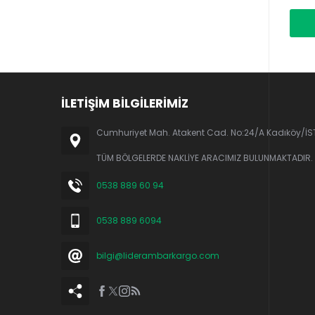
İLETİŞİM BİLGİLERİMİZ
Cumhuriyet Mah. Atakent Cad. No:24/A Kadıköy/İ
TÜM BÖLGELERDE NAKLİYE ARACIMIZ BULUNMAKTADIR.
0538 889 60 94
0538 889 6094
bilgi@liderambarkargo.com