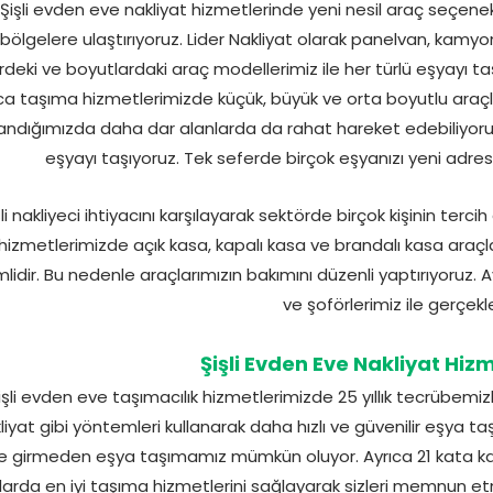
Şişli evden eve nakliyat hizmetlerinde yeni nesil araç seçenek
bölgelere ulaştırıyoruz. Lider Nakliyat olarak panelvan, kamyon
erdeki ve boyutlardaki araç modellerimiz ile her türlü eşyayı taş
ca taşıma hizmetlerimizde küçük, büyük ve orta boyutlu araçlar
landığımızda daha dar alanlarda da rahat hareket edebiliyoruz
eşyayı taşıyoruz. Tek seferde birçok eşyanızı yeni adres
şli nakliyeci ihtiyacını karşılayarak sektörde birçok kişinin terci
hizmetlerimizde açık kasa, kapalı kasa ve brandalı kasa araçlar k
lidir. Bu nedenle araçlarımızın bakımını düzenli yaptırıyoruz.
ve şoförlerimiz ile gerçekle
Şişli Evden Eve Nakliyat Hiz
işli evden eve taşımacılık hizmetlerimizde 25 yıllık tecrübemiz
liyat gibi yöntemleri kullanarak daha hızlı ve güvenilir eşya 
ne girmeden eşya taşımamız mümkün oluyor. Ayrıca 21 kata kad
larda en iyi taşıma hizmetlerini sağlayarak sizleri memnun 