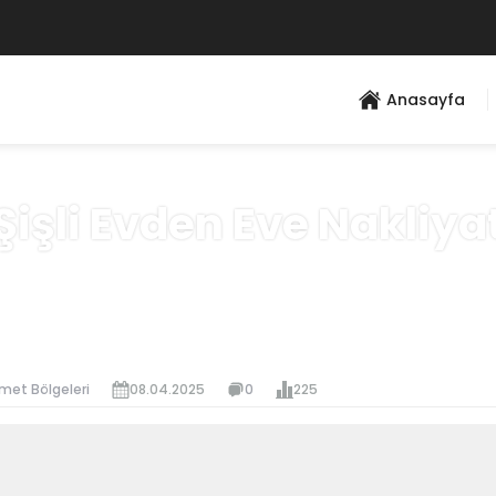
Anasayfa
Şişli Evden Eve Nakliya
Anasayfa
»
Hizmet Bölgeleri
met Bölgeleri
08.04.2025
0
225