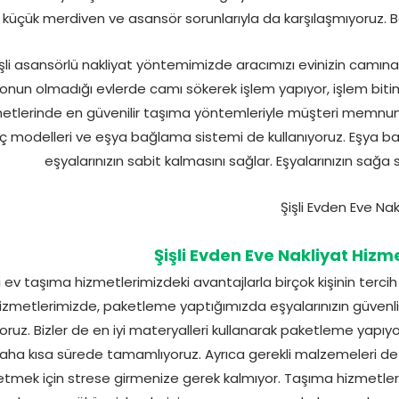
küçük merdiven ve asansör sorunlarıyla da karşılaşmıyoruz. Bö
işli asansörlü nakliyat yöntemimizde aracımızı evinizin camın
onun olmadığı evlerde camı sökerek işlem yapıyor, işlem bitim
etlerinde en güvenilir taşıma yöntemleriyle müşteri memnuniy
ç modelleri ve eşya bağlama sistemi de kullanıyoruz. Eşya b
eşyalarınızın sabit kalmasını sağlar. Eşyalarınızın sağa
Şişli Evden Eve Nakliyat Hizm
li ev taşıma hizmetlerimizdeki avantajlarla birçok kişinin tercih 
izmetlerimizde, paketleme yaptığımızda eşyalarınızın güvenli
ıyoruz. Bizler de en iyi materyalleri kullanarak paketleme yapı
aha kısa sürede tamamlıyoruz. Ayrıca gerekli malzemeleri de 
etmek için strese girmenize gerek kalmıyor. Taşıma hizmetle