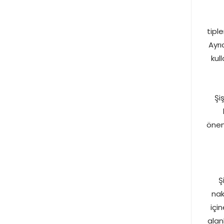
tipl
Ayrı
kul
Şi
önem
Ş
nak
içi
alan