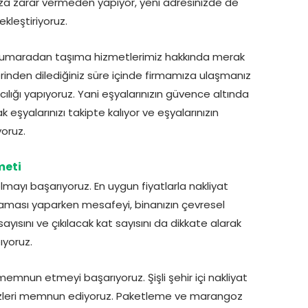
ıza zarar vermeden yapıyor, yeni adresinizde de
kleştiriyoruz.
 numaradan taşıma hizmetlerimiz hakkında merak
rinden dilediğiniz süre içinde firmamıza ulaşmanız
lığı yapıyoruz. Yani eşyalarınızın güvence altında
 eşyalarınızı takipte kalıyor ve eşyalarınızın
oruz.
meti
olmayı başarıyoruz. En uygun fiyatlarla nakliyat
laması yaparken mesafeyi, binanızın çevresel
 sayısını ve çıkılacak kat sayısını da dikkate alarak
ıyoruz.
memnun etmeyi başarıyoruz. Şişli şehir içi nakliyat
 sizleri memnun ediyoruz. Paketleme ve marangoz