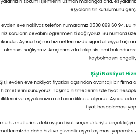
yalarınızın söküm işlemlerini uzman marangozlarla, eşyaların
eşyalarınızın kurulumunu gerçe
li evden eve nakliyat telefon numaramız 0538 889 60 94. Bu
ğiniz soruların cevabını öğrenmenizi sağlıyoruz. Bu numara üze
ündür. Ayrıca taşıma hizmetlerimizde sigortalı eşya taşımacı
olmasını sağlıyoruz. Araçlarımızda takip sistemi bulundurarak
kaybolmasını engelliy
Şişli Nakliyat Hiz
Şişli evden eve nakliyat fiyatları açısından avantajlı bir firma 
hizmetlerini sunuyoruz. Taşıma hizmetlerimizde fiyat hesap
lliklerini ve eşyalarınızın miktarını dikkate alıyoruz. Ayrıca oda
fiyat hesaplaması yap
ma hizmetlerimizdeki uygun fiyat seçenekleriyle birçok kişiyi 
zmetlerimizde daha hızlı ve güvenilir eşya taşıması yaparak