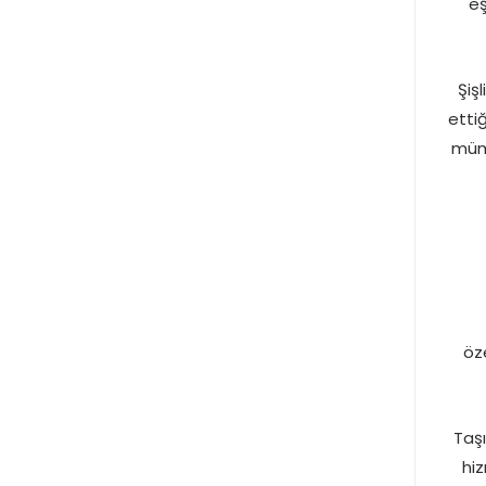
eş
Şiş
etti
mümk
öze
Taşı
hi