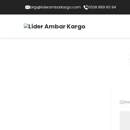
bilgi@liderambarkargo.com
0538 889 60 94
Hiz