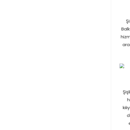
Ş
Balk
hizm
ara
Şiş
h
kıl
d