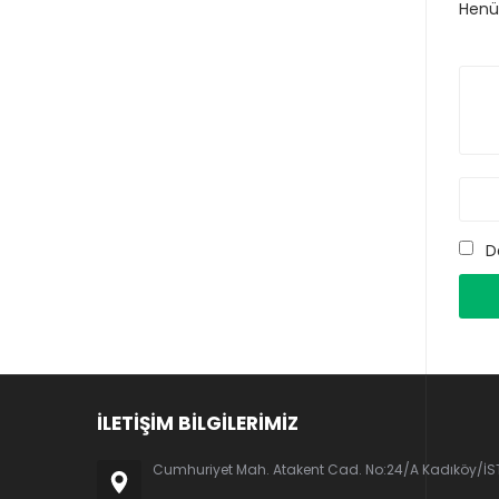
Henüz
D
İLETİŞİM BİLGİLERİMİZ
Cumhuriyet Mah. Atakent Cad. No:24/A Kadıköy/İ