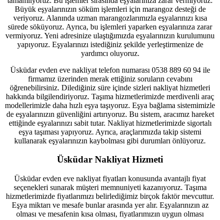
tamamlıyoruz. Bu işlemler sırasında eşyalarınıza zarar vermiyoruz.
Büyük eşyalarınızın söküm işlemleri için marangoz desteği de
veriyoruz. Alanında uzman marangozlarımızla eşyalarınızı kısa
sürede söküyoruz. Ayrıca, bu işlemleri yaparken eşyalarınıza zarar
vermiyoruz. Yeni adresinize ulaştığımızda eşyalarınızın kurulumunu
yapıyoruz. Eşyalarınızı istediğiniz şekilde yerleştirmenize de
yardımcı oluyoruz.
Üsküdar evden eve nakliyat telefon numarası 0538 889 60 94 ile
firmamız üzerinden merak ettiğiniz soruların cevabını
öğrenebilirsiniz. Dilediğiniz süre içinde sizleri nakliyat hizmetleri
hakkında bilgilendiriyoruz. Taşıma hizmetlerimizde merdivenli araç
modellerimizle daha hızlı eşya taşıyoruz. Eşya bağlama sistemimizle
de eşyalarınızın güvenliğini artırıyoruz. Bu sistem, aracımız hareket
ettiğinde eşyalarınızı sabit tutar. Nakliyat hizmetlerimizde sigortalı
eşya taşıması yapıyoruz. Ayrıca, araçlarımızda takip sistemi
kullanarak eşyalarınızın kaybolması gibi durumları önlüyoruz.
Üsküdar Nakliyat Hizmeti
Üsküdar evden eve nakliyat fiyatları konusunda avantajlı fiyat
seçenekleri sunarak müşteri memnuniyeti kazanıyoruz. Taşıma
hizmetlerimizde fiyatlarımızı belirlediğimiz birçok faktör mevcuttur.
Eşya miktarı ve mesafe bunlar arasında yer alır. Eşyalarınızın az
olması ve mesafenin kısa olması, fiyatlarımızın uygun olması