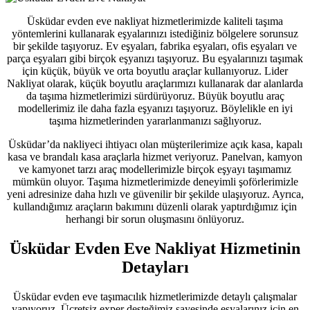
Üsküdar evden eve nakliyat hizmetlerimizde kaliteli taşıma
yöntemlerini kullanarak eşyalarınızı istediğiniz bölgelere sorunsuz
bir şekilde taşıyoruz. Ev eşyaları, fabrika eşyaları, ofis eşyaları ve
parça eşyaları gibi birçok eşyanızı taşıyoruz. Bu eşyalarınızı taşımak
için küçük, büyük ve orta boyutlu araçlar kullanıyoruz. Lider
Nakliyat olarak, küçük boyutlu araçlarımızı kullanarak dar alanlarda
da taşıma hizmetlerimizi sürdürüyoruz. Büyük boyutlu araç
modellerimiz ile daha fazla eşyanızı taşıyoruz. Böylelikle en iyi
taşıma hizmetlerinden yararlanmanızı sağlıyoruz.
Üsküdar’da nakliyeci ihtiyacı olan müşterilerimize açık kasa, kapalı
kasa ve brandalı kasa araçlarla hizmet veriyoruz. Panelvan, kamyon
ve kamyonet tarzı araç modellerimizle birçok eşyayı taşımamız
mümkün oluyor. Taşıma hizmetlerimizde deneyimli şoförlerimizle
yeni adresinize daha hızlı ve güvenilir bir şekilde ulaşıyoruz. Ayrıca,
kullandığımız araçların bakımını düzenli olarak yaptırdığımız için
herhangi bir sorun oluşmasını önlüyoruz.
Üsküdar Evden Eve Nakliyat Hizmetinin
Detayları
Üsküdar evden eve taşımacılık hizmetlerimizde detaylı çalışmalar
yapıyoruz. Ücretsiz exper desteğimiz sayesinde eşyalarınız için en