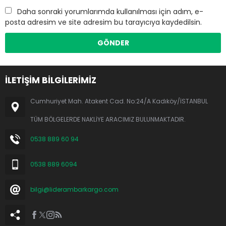
Daha sonraki yorumlarımda kullanılması için adım, e-
posta adresim ve site adresim bu tarayıcıya kaydedilsin.
İLETİŞİM BİLGİLERİMİZ
Cumhuriyet Mah. Atakent Cad. No:24/A Kadıköy/İSTANBUL
TÜM BÖLGELERDE NAKLİYE ARACIMIZ BULUNMAKTADIR.
0538 889 60 94
0538 889 6094
bilgi@liderambarkargo.com