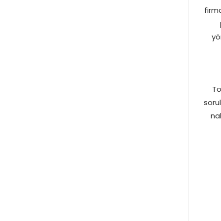
firm
yö
To
soru
nak