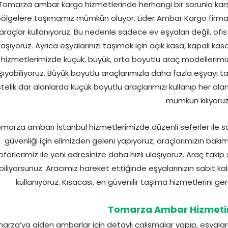
Tomarza ambar kargo hizmetlerinde herhangi bir sorunla karş
ölgelere taşımamız mümkün oluyor. Lider Ambar Kargo firma
araçlar kullanıyoruz. Bu nedenle sadece ev eşyaları değil, ofis
taşıyoruz. Ayrıca eşyalarınızı taşımak için açık kasa, kapalı kas
hizmetlerimizde küçük, büyük, orta boyutlu araç modellerimiz 
şıyabiliyoruz. Büyük boyutlu araçlarımızla daha fazla eşyayı t
telik dar alanlarda küçük boyutlu araçlarımızı kullanıp her al
mümkün kılıyoruz
marza ambarı İstanbul hizmetlerimizde düzenli seferler ile sor
güvenliği için elimizden geleni yapıyoruz; araçlarımızın bakım
oförlerimiz ile yeni adresinize daha hızlı ulaşıyoruz. Araç takip 
biliyorsunuz. Aracımız hareket ettiğinde eşyalarınızın sabit 
kullanıyoruz. Kısacası, en güvenilir taşıma hizmetlerini ge
Tomarza Ambar Hizmetin
arza’ya giden ambarlar için detaylı çalışmalar yapıp, eşyaların