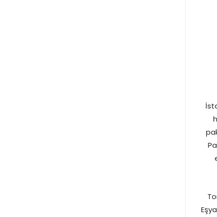
İst
h
pak
Pa
To
Eşya