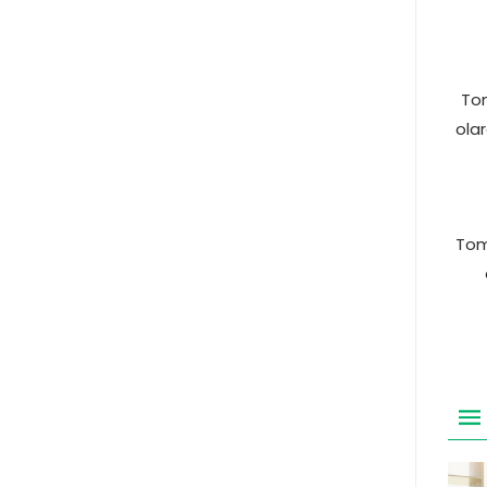
Tom
olar
Tom