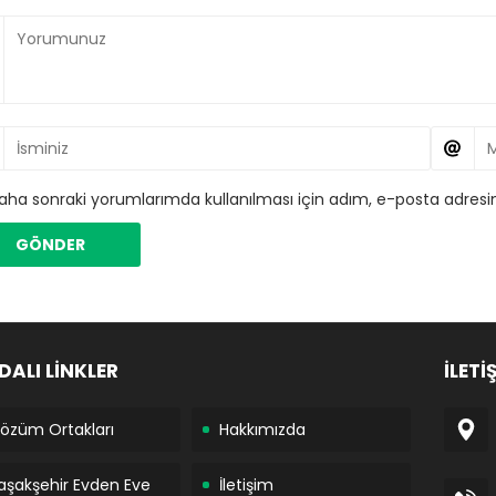
aha sonraki yorumlarımda kullanılması için adım, e-posta adresim
DALI LİNKLER
İLETİ
özüm Ortakları
Hakkımızda
aşakşehir Evden Eve
İletişim