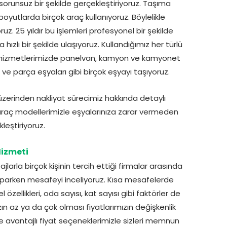
sorunsuz bir şekilde gerçekleştiriyoruz. Taşıma
oyutlarda birçok araç kullanıyoruz. Böylelikle
uz. 25 yıldır bu işlemleri profesyonel bir şekilde
ızlı bir şekilde ulaşıyoruz. Kullandığımız her türlü
ma hizmetlerimizde panelvan, kamyon ve kamyonet
rı ve parça eşyaları gibi birçok eşyayı taşıyoruz.
zerinden nakliyat sürecimiz hakkında detaylı
 araç modellerimizle eşyalarınıza zarar vermeden
leştiriyoruz.
Hizmeti
rla birçok kişinin tercih ettiği firmalar arasında
aparken mesafeyi inceliyoruz. Kısa mesafelerde
özellikleri, oda sayısı, kat sayısı gibi faktörler de
nızın az ya da çok olması fiyatlarımızın değişkenlik
e avantajlı fiyat seçeneklerimizle sizleri memnun