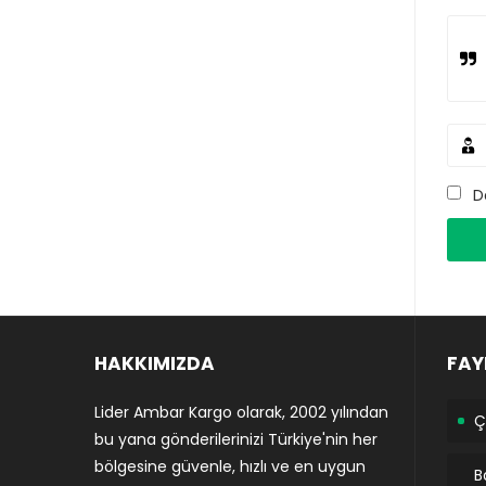
D
HAKKIMIZDA
FAY
Lider Ambar Kargo olarak, 2002 yılından
Ç
bu yana gönderilerinizi Türkiye'nin her
bölgesine güvenle, hızlı ve en uygun
B