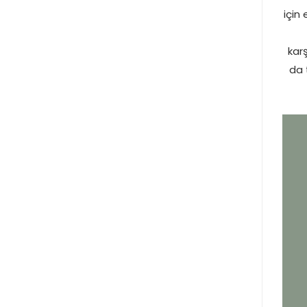
için
kar
da 