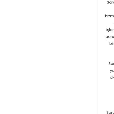
Sara
hizm
işle
pers
bi
Sar
ya
al
Sara