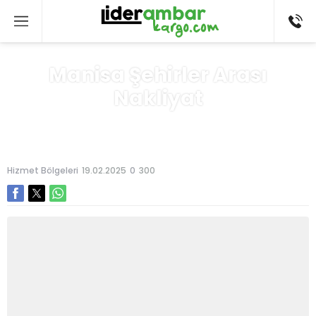
Manisa Şehirler Arası
Nakliyat
Anasayfa
»
Hizmet Bölgeleri
Hizmet Bölgeleri
19.02.2025
0
300