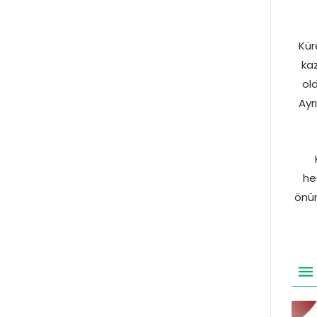
Kür
ka
old
Ayr
he
önün