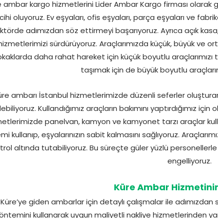
 ambar kargo hizmetlerini Lider Ambar Kargo firması olarak güve
cihi oluyoruz. Ev eşyaları, ofis eşyaları, parça eşyaları ve fabri
ktörde adımızdan söz ettirmeyi başarıyoruz. Ayrıca açık kasa, 
hizmetlerimizi sürdürüyoruz. Araçlarımızda küçük, büyük ve or
okaklarda daha rahat hareket için küçük boyutlu araçlarımızı t
taşımak için de büyük boyutlu araçları
üre ambarı İstanbul hizmetlerimizde düzenli seferler oluşturarak
ebiliyoruz. Kullandığımız araçların bakımını yaptırdığımız için
etlerimizde panelvan, kamyon ve kamyonet tarzı araçlar kul
emi kullanıp, eşyalarınızın sabit kalmasını sağlıyoruz. Araçları
trol altında tutabiliyoruz. Bu süreçte güler yüzlü personellerle
engelliyoruz.
Küre Ambar Hizmetinin
Küre’ye giden ambarlar için detaylı çalışmalar ile adımızdan 
öntemini kullanarak uygun maliyetli nakliye hizmetlerinden yara