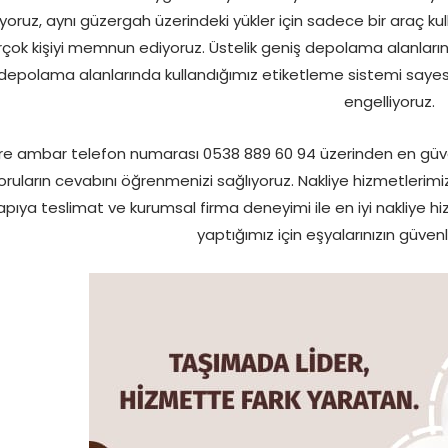
yoruz, aynı güzergah üzerindeki yükler için sadece bir araç k
rçok kişiyi memnun ediyoruz. Üstelik geniş depolama alanlar
depolama alanlarında kullandığımız etiketleme sistemi sayesi
engelliyoruz.
re ambar telefon numarası 0538 889 60 94 üzerinden en güven
oruların cevabını öğrenmenizi sağlıyoruz. Nakliye hizmetlerimi
apıya teslimat ve kurumsal firma deneyimi ile en iyi nakliye hi
yaptığımız için eşyalarınızın güvenl