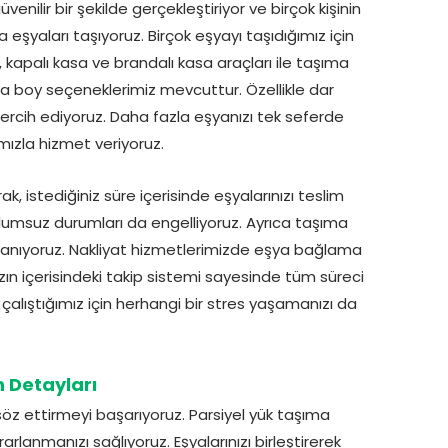
nilir bir şekilde gerçekleştiriyor ve birçok kişinin
ka eşyaları taşıyoruz. Birçok eşyayı taşıdığımız için
kapalı kasa ve brandalı kasa araçları ile taşıma
ta boy seçeneklerimiz mevcuttur. Özellikle dar
ercih ediyoruz. Daha fazla eşyanızı tek seferde
mızla hizmet veriyoruz.
, istediğiniz süre içerisinde eşyalarınızı teslim
 olumsuz durumları da engelliyoruz. Ayrıca taşıma
lanıyoruz. Nakliyat hizmetlerimizde eşya bağlama
mızın içerisindeki takip sistemi sayesinde tüm süreci
 çalıştığımız için herhangi bir stres yaşamanızı da
 Detayları
söz ettirmeyi başarıyoruz. Parsiyel yük taşıma
rlanmanızı sağlıyoruz. Eşyalarınızı birleştirerek