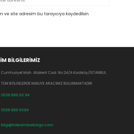
 ve site adresim bu tarayıcıya kaydedilsin.
ŞİM BİLGİLERİMİZ
Cumhuriyet Mah. Atakent Cad. No:24/A Kadıköy/İSTANBUL
TÜM BÖLGELERDE NAKLİYE ARACIMIZ BULUNMAKTADIR.
0538 889 60 94
0538 889 6094
bilgi@liderambarkargo.com