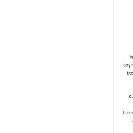
İ
taşı
ta
K
hizm