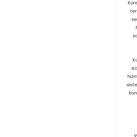
Küre
ter
se
s
K
ed
hizm
sist
kon
y