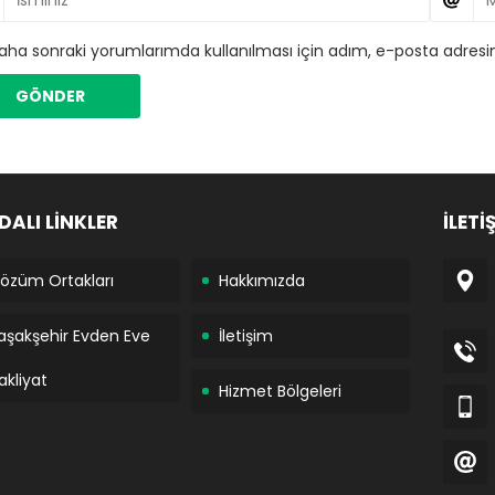
aha sonraki yorumlarımda kullanılması için adım, e-posta adresim
DALI LİNKLER
İLETİ
özüm Ortakları
Hakkımızda
aşakşehir Evden Eve
İletişim
akliyat
Hizmet Bölgeleri