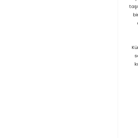
taşı
bi
Kü
s
k