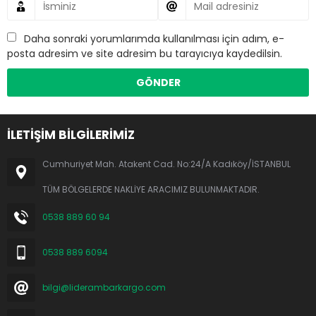
Daha sonraki yorumlarımda kullanılması için adım, e-
posta adresim ve site adresim bu tarayıcıya kaydedilsin.
İLETİŞİM BİLGİLERİMİZ
Cumhuriyet Mah. Atakent Cad. No:24/A Kadıköy/İSTANBUL
TÜM BÖLGELERDE NAKLİYE ARACIMIZ BULUNMAKTADIR.
0538 889 60 94
0538 889 6094
bilgi@liderambarkargo.com