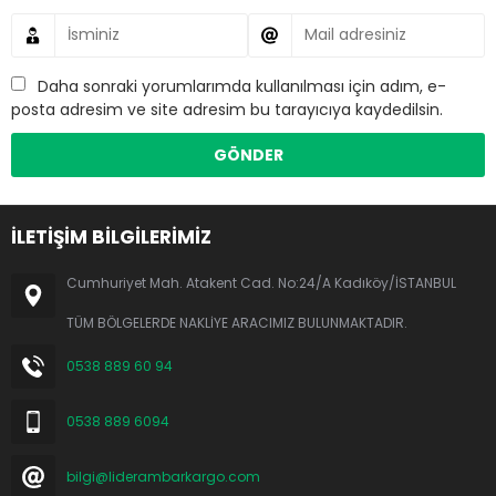
Daha sonraki yorumlarımda kullanılması için adım, e-
posta adresim ve site adresim bu tarayıcıya kaydedilsin.
İLETİŞİM BİLGİLERİMİZ
Cumhuriyet Mah. Atakent Cad. No:24/A Kadıköy/İSTANBUL
TÜM BÖLGELERDE NAKLİYE ARACIMIZ BULUNMAKTADIR.
0538 889 60 94
0538 889 6094
bilgi@liderambarkargo.com