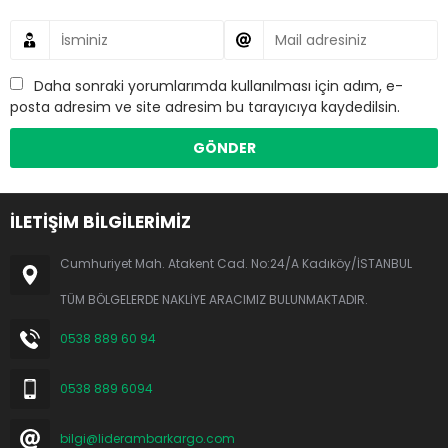
Daha sonraki yorumlarımda kullanılması için adım, e-
posta adresim ve site adresim bu tarayıcıya kaydedilsin.
İLETİŞİM BİLGİLERİMİZ
Cumhuriyet Mah. Atakent Cad. No:24/A Kadıköy/İSTANBUL
TÜM BÖLGELERDE NAKLİYE ARACIMIZ BULUNMAKTADIR.
0538 889 60 94
0538 889 6094
bilgi@liderambarkargo.com