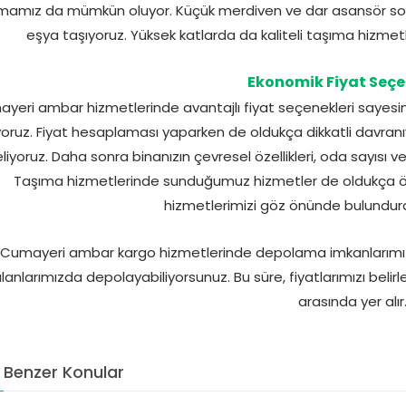
mamız da mümkün oluyor. Küçük merdiven ve dar asansör sorun
eşya taşıyoruz. Yüksek katlarda da kaliteli taşıma hizmet
Ekonomik Fiyat Seçe
yeri ambar hizmetlerinde avantajlı fiyat seçenekleri sayesinde
yoruz. Fiyat hesaplaması yaparken de oldukça dikkatli davranıy
eliyoruz. Daha sonra binanızın çevresel özellikleri, oda sayısı v
Taşıma hizmetlerinde sunduğumuz hizmetler de oldukça ö
hizmetlerimizi göz önünde bulundurara
Cumayeri ambar kargo hizmetlerinde depolama imkanlarımız
lanlarımızda depolayabiliyorsunuz. Bu süre, fiyatlarımızı beli
arasında yer alır
Benzer Konular