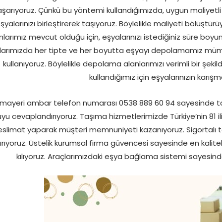
şarıyoruz. Çünkü bu yöntemi kullandığımızda, uygun maliyetli
şyalarınızı birleştirerek taşıyoruz. Böylelikle maliyeti bölüş
nlarımız mevcut olduğu için, eşyalarınızı istediğiniz süre
larımızda her tipte ve her boyutta eşyayı depolamamız mümk
kullanıyoruz. Böylelikle depolama alanlarımızı verimli bir şekil
kullandığımız için eşyalarınızın karışm
mayeri ambar telefon numarası 0538 889 60 94 sayesinde taş
yu cevaplandırıyoruz. Taşıma hizmetlerimizde Türkiye’nin 81 i
eslimat yaparak müşteri memnuniyeti kazanıyoruz. Sigortalı taş
ırıyoruz. Üstelik kurumsal firma güvencesi sayesinde en kal
kılıyoruz. Araçlarımızdaki eşya bağlama sistemi sayesinde