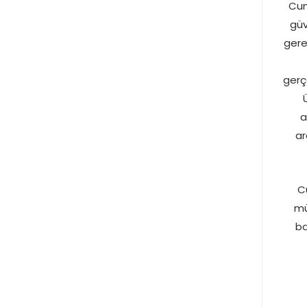
Cum
güv
gere
gerç
a
ar
C
mü
ba