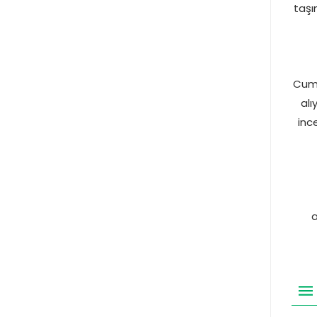
taşı
Cuma
alı
inc
a