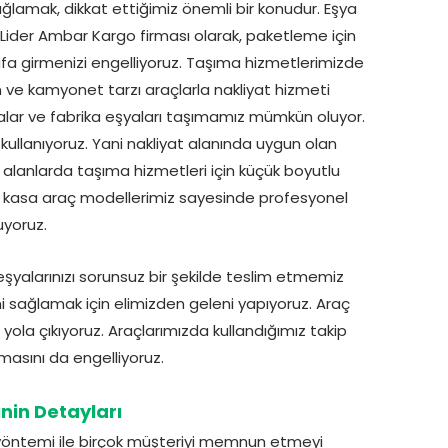
ğlamak, dikkat ettiğimiz önemli bir konudur. Eşya
z. Lider Ambar Kargo firması olarak, paketleme için
fa girmenizi engelliyoruz. Taşıma hizmetlerimizde
n ve kamyonet tarzı araçlarla nakliyat hizmeti
şyalar ve fabrika eşyaları taşımamız mümkün oluyor.
 kullanıyoruz. Yani nakliyat alanında uygun olan
r alanlarda taşıma hizmetleri için küçük boyutlu
lı kasa araç modellerimiz sayesinde profesyonel
uyoruz.
şyalarınızı sorunsuz bir şekilde teslim etmemiz
i sağlamak için elimizden geleni yapıyoruz. Araç
 yola çıkıyoruz. Araçlarımızda kullandığımız takip
masını da engelliyoruz.
in Detayları
yöntemi ile birçok müşteriyi memnun etmeyi