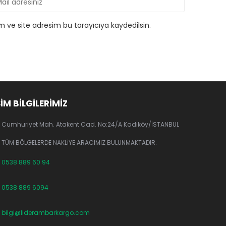
 ve site adresim bu tarayıcıya kaydedilsin.
ŞİM BİLGİLERİMİZ
Cumhuriyet Mah. Atakent Cad. No:24/A Kadıköy/İSTANBUL
TÜM BÖLGELERDE NAKLİYE ARACIMIZ BULUNMAKTADIR.
0538 889 60 94
0538 889 6094
bilgi@liderambarkargo.com