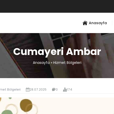
Anasayfa
Cumayeri Ambar
Anasayfa
»
Hizmet Bölgeleri
met Bölgeleri
28.07.2025
0
174