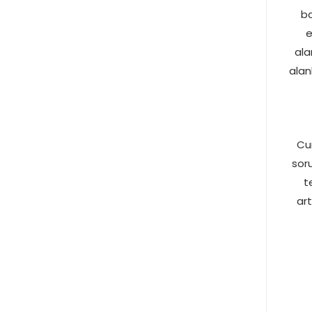
ba
e
ala
alan
Cu
soru
t
art