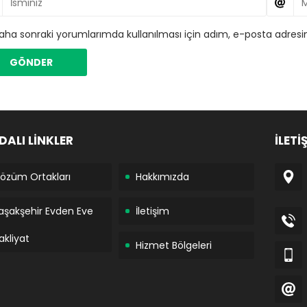
aha sonraki yorumlarımda kullanılması için adım, e-posta adresim
DALI LİNKLER
İLETİ
özüm Ortakları
Hakkımızda
aşakşehir Evden Eve
İletişim
akliyat
Hizmet Bölgeleri