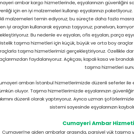
ayeri ambar kargo hizmetlerinde, eşyalarınızın güvenliğini sa
enliği için en iyi malzemeleri kullanıp eşyalarınızı paketliyoru
kli malzemeleri temin ediyoruz; bu süreçte daha fazla masra
en iyi araçları kullanarak eşyanızı taşıyoruz; panelvan, kamyo
ekleştiriyoruz. Bu nedenle ev eşyaları, ofis eşyaları, parça e
Üstelik taşıma hizmetleri için küçük, büyük ve orta boy araçlar
raçlarla taşıma hizmetlerimizi gerçekleştiriyoruz. Özellikle da
açlarımızdan faydalanıyoruz. Açıkçası, kapalı kasa ve branda
taşıma hizmetleri sun
umayeri ambarı İstanbul hizmetlerimizde düzenli seferler ile e
mkün oluyor. Taşıma hizmetlerimizde eşyalarınızın güvenliğin
kımını düzenli olarak yaptırıyoruz. Ayrıca uzman şoförlerimizle
sistemi sayesinde eşyalarınızın kaybol
Cumayeri Ambar Hizmetin
Cumayeri’ne giden ambarlar arasında, parsiyel yük taşıma 