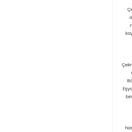
Çe
a
m
kay
Çekm
Bö
Eşya
bi
hi