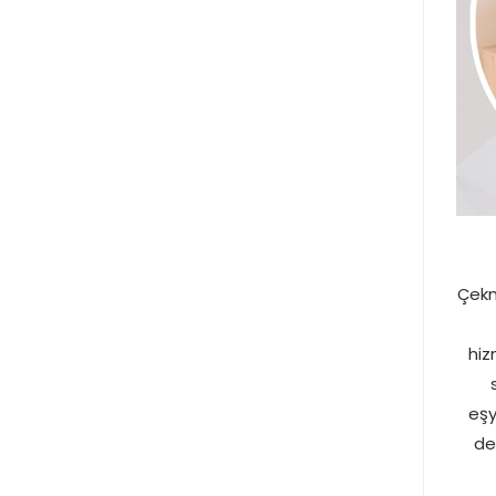
Çekm
hiz
eşy
de