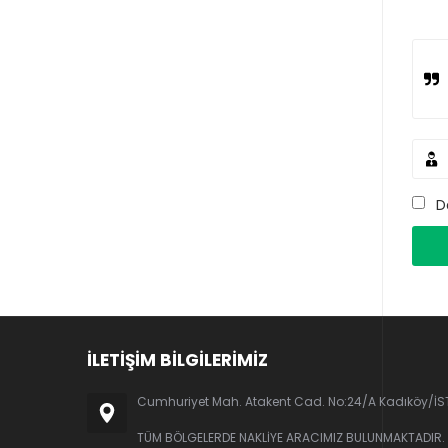
D
İLETİŞİM BİLGİLERİMİZ
Cumhuriyet Mah. Atakent Cad. No:24/A Kadıköy/İ
TÜM BÖLGELERDE NAKLİYE ARACIMIZ BULUNMAKTADIR.