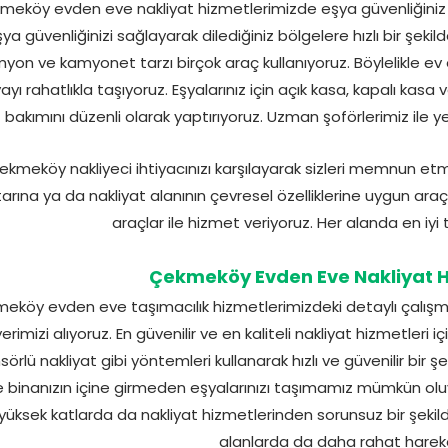
meköy evden eve nakliyat hizmetlerimizde eşya güvenliğiniz biz
ya güvenliğinizi sağlayarak dilediğiniz bölgelere hızlı bir şek
yon ve kamyonet tarzı birçok araç kullanıyoruz. Böylelikle ev e
ayı rahatlıkla taşıyoruz. Eşyalarınız için açık kasa, kapalı kasa 
bakımını düzenli olarak yaptırıyoruz. Uzman şoförlerimiz ile yen
ekmeköy nakliyeci ihtiyacınızı karşılayarak sizleri memnun e
arına ya da nakliyat alanının çevresel özelliklerine uygun ara
araçlar ile hizmet veriyoruz. Her alanda en iyi
Çekmeköy Evden Eve Nakliyat H
eköy evden eve taşımacılık hizmetlerimizdeki detaylı çalışmalar
yerimizi alıyoruz. En güvenilir ve en kaliteli nakliyat hizmetler
örlü nakliyat gibi yöntemleri kullanarak hızlı ve güvenilir bir
le binanızın içine girmeden eşyalarınızı taşımamız mümkün oluy
yüksek katlarda da nakliyat hizmetlerinden sorunsuz bir şekil
alanlarda da daha rahat hareke