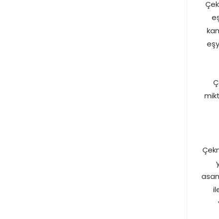
Çek
eş
kam
eşy
Ç
mikt
Çekm
asans
i