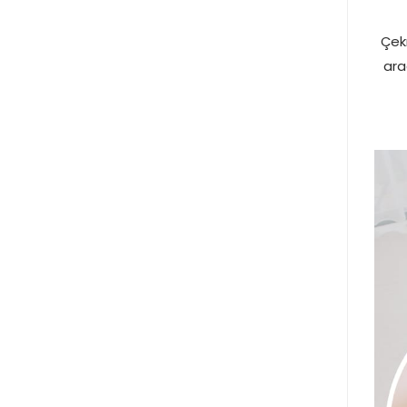
Çek
ara