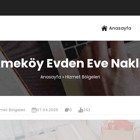
Anasayfa
meköy Evden Eve Nakl
Anasayfa
»
Hizmet Bölgeleri
met Bölgeleri
07.04.2025
0
243