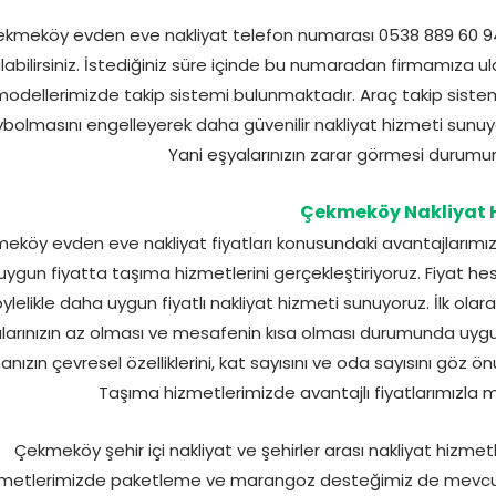
kmeköy evden eve nakliyat telefon numarası 0538 889 60 94 
labilirsiniz. İstediğiniz süre içinde bu numaradan firmamıza ul
odellerimizde takip sistemi bulunmaktadır. Araç takip sistemi il
bolmasını engelleyerek daha güvenilir nakliyat hizmeti sunuyor
Yani eşyalarınızın zarar görmesi durumund
Çekmeköy Nakliyat 
eköy evden eve nakliyat fiyatları konusundaki avantajlarımı
uygun fiyatta taşıma hizmetlerini gerçekleştiriyoruz. Fiyat he
ylelikle daha uygun fiyatlı nakliyat hizmeti sunuyoruz. İlk olara
larınızın az olması ve mesafenin kısa olması durumunda uygun
nanızın çevresel özelliklerini, kat sayısını ve oda sayısını gö
Taşıma hizmetlerimizde avantajlı fiyatlarımızla
Çekmeköy şehir içi nakliyat ve şehirler arası nakliyat hizme
zmetlerimizde paketleme ve marangoz desteğimiz de mevcuttu