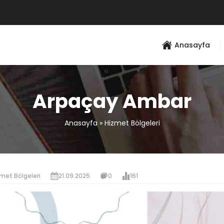
Anasayfa
Arpaçay Ambar
Anasayfa
»
Hizmet Bölgeleri
met Bölgeleri
21.09.2025
0
161