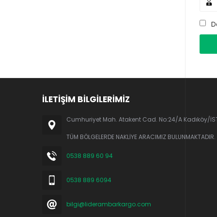
D
İLETİŞİM BİLGİLERİMİZ
Cumhuriyet Mah. Atakent Cad. No:24/A Kadıköy/İ
TÜM BÖLGELERDE NAKLİYE ARACIMIZ BULUNMAKTADIR.
0538 889 60 94
0538 889 6094
bilgi@liderambarkargo.com