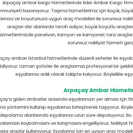
Arpaçay ambar kargo hizmetlerinde lider Ambar Kargo firmas
nuniyeti kazanıyoruz. Taşıma hizmetlerimiz için küçük, büyü
arınıza ve boyutunuza uygun araç modelleri ile sorunsuz nakliy
araçları dar alanlarda tercih ediyor, büyük boyutlu araçlar
hizmetlerimizde panelvan, kamyon ve kamyonet tarzı araçlarımı
sorunsuz nakliyat hizmeti gerç
açay ambarı İstanbul hizmetlerinde düzenli seferler ile eşyalar
iliyoruz. Uzman şoförler ile araçlarımızı profesyonel bir şekild
eşyalarınızı anlık olarak takipte kalıyoruz. Böylelikle eş
Arpaçay Ambar Hizmetin
çay’a giden ambarlar arasında eşyalarınızın yer alması için fir
ma yöntemini kullanıp eşyalarınızı birleştirerek taşıyoruz. Böy
depolama alanlarında eşyalarınızı uzun süre depoluyoruz. Bu 
alarınızın kaybolmasını ve karışmasını engelliyoruz. Nakliyat 
kasa araçlar kullanıyoruz. Eşyalarınız için en uygun araç modell