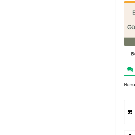
B
Henüz