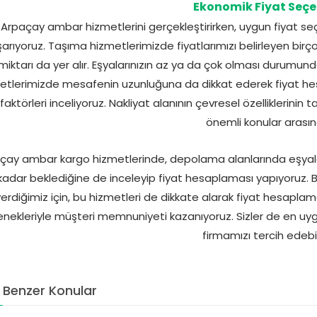
Ekonomik Fiyat Seçe
Arpaçay ambar hizmetlerini gerçekleştirirken, uygun fiyat 
arıyoruz. Taşıma hizmetlerimizde fiyatlarımızı belirleyen birç
miktarı da yer alır. Eşyalarınızın az ya da çok olması durumunda
etlerimizde mesafenin uzunluğuna da dikkat ederek fiyat hesap
 faktörleri inceliyoruz. Nakliyat alanının çevresel özellikleri
önemli konular arasın
çay ambar kargo hizmetlerinde, depolama alanlarında eşyaları
kadar beklediğine de inceleyip fiyat hesaplaması yapıyoruz.
verdiğimiz için, bu hizmetleri de dikkate alarak fiyat hesapla
nekleriyle müşteri memnuniyeti kazanıyoruz. Sizler de en uyg
firmamızı tercih edebili
Benzer Konular