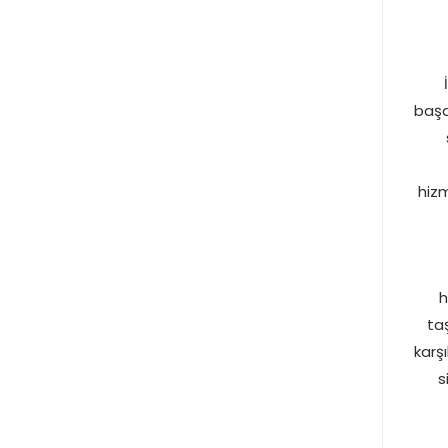
başa
hiz
h
ta
karş
s