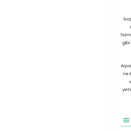
baş
hizm
gibi
Arpa
ne 
yete