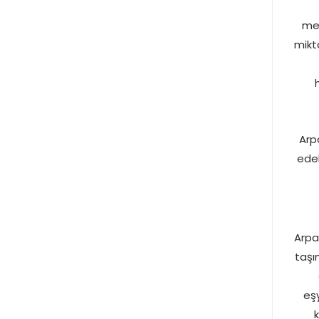
mem
mikt
Arp
edeb
Arpa
taşı
eşy