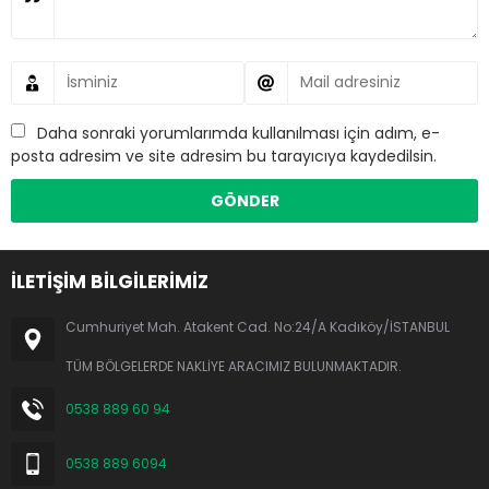
Daha sonraki yorumlarımda kullanılması için adım, e-
posta adresim ve site adresim bu tarayıcıya kaydedilsin.
İLETİŞİM BİLGİLERİMİZ
Cumhuriyet Mah. Atakent Cad. No:24/A Kadıköy/İSTANBUL
TÜM BÖLGELERDE NAKLİYE ARACIMIZ BULUNMAKTADIR.
0538 889 60 94
0538 889 6094