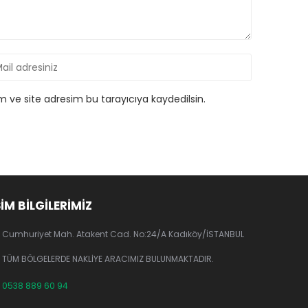
 ve site adresim bu tarayıcıya kaydedilsin.
ŞİM BİLGİLERİMİZ
Cumhuriyet Mah. Atakent Cad. No:24/A Kadıköy/İSTANBUL
TÜM BÖLGELERDE NAKLİYE ARACIMIZ BULUNMAKTADIR.
0538 889 60 94