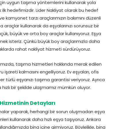
için uygun taşıma yöntemlerini kullanarak yola
 ilk hedefimizdir. Lider Nakliyat olarak bu hedef
e kamyonet tarzı araçlarımızın bakımını düzenli
sa araçlar kullanarak da eşyalarınızı sorunsuz bir
üçük, büyük ve orta boy araçlar kullanıyoruz. Eşya
mek isteriz. Çünkü büyük boy araçlarımızla daha
klarda rahat nakliyat hizmeti sürdürüyoruz.
ğımızda, taşıma hizmetleri hakkında merak edilen
u işareti kalmasını engelliyoruz. Ev eşyaları, ofis
er türlü eşyanızı taşıma garantisi veriyoruz. Ayrıca
a hızlı bir şekilde ulaşmamız mümkün oluyor.
Hizmetinin Detayları
malar yaparak, herhangi bir sorun oluşmadan eşya
mleri kullanarak daha hızlı eşya taşıyoruz. Ankara
ndığımızda bina içine girmiyoruz. Böylelikle, bina