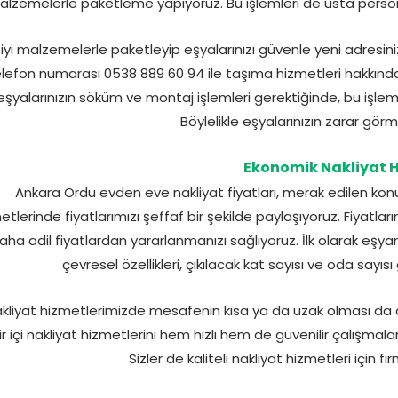
lzemelerle paketleme yapıyoruz. Bu işlemleri de usta personel
 iyi malzemelerle paketleyip eşyalarınızı güvenle yeni adresin
lefon numarası 0538 889 60 94 ile taşıma hizmetleri hakkında
eşyalarınızın söküm ve montaj işlemleri gerektiğinde, bu işl
Böylelikle eşyalarınızın zarar görm
Ekonomik Nakliyat 
Ankara Ordu evden eve nakliyat fiyatları, merak edilen konul
etlerinde fiyatlarımızı şeffaf bir şekilde paylaşıyoruz. Fiyatlarım
aha adil fiyatlardan yararlanmanızı sağlıyoruz. İlk olarak eşyan
çevresel özellikleri, çıkılacak kat sayısı ve oda sayısı
kliyat hizmetlerimizde mesafenin kısa ya da uzak olması da d
r içi nakliyat hizmetlerini hem hızlı hem de güvenilir çalışmalar
Sizler de kaliteli nakliyat hizmetleri için fi