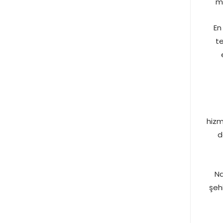
ma
En
te
hizm
d
Na
şehi