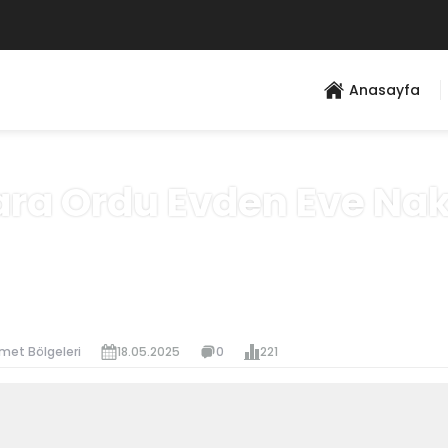
Anasayfa
ra Ordu Evden Eve Nak
Anasayfa
»
Hizmet Bölgeleri
met Bölgeleri
18.05.2025
0
221