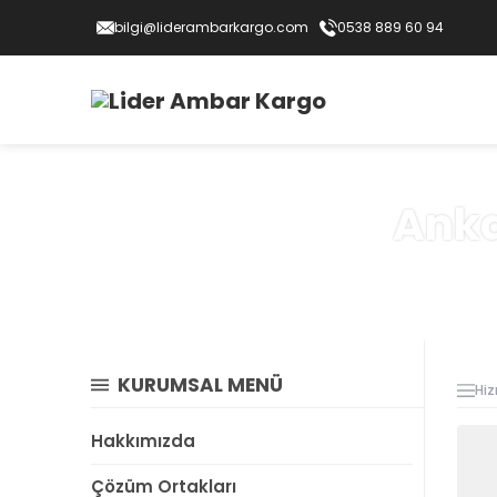
bilgi@liderambarkargo.com
0538 889 60 94
Anka
KURUMSAL MENÜ
Hiz
Hakkımızda
Çözüm Ortakları