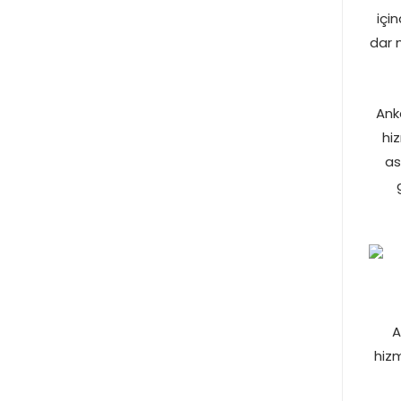
içi
dar 
Ank
hi
as
A
hizm