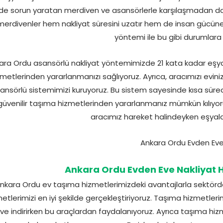
nde sorun yaratan merdiven ve asansörlerle karşılaşmadan dah
merdivenler hem nakliyat süresini uzatır hem de insan gücüne d
yöntemi ile bu gibi durumlara 
ara Ordu asansörlü nakliyat yöntemimizde 21 kata kadar eşya 
zmetlerinden yararlanmanızı sağlıyoruz. Ayrıca, aracımızı evi
ansörlü sistemimizi kuruyoruz. Bu sistem sayesinde kısa sürede
güvenilir taşıma hizmetlerinden yararlanmanız mümkün kılıyor
aracımız hareket halindeyken eşyalar
Ankara Ordu Evden Eve Nakliyat H
nkara Ordu ev taşıma hizmetlerimizdeki avantajlarla sektörde bi
etlerimizi en iyi şekilde gerçekleştiriyoruz. Taşıma hizmetleri
ve indirirken bu araçlardan faydalanıyoruz. Ayrıca taşıma hizme