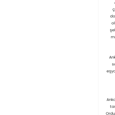
ç
do
o
şe
mi
Ank
s
eşya
Anka
ta
Ordu