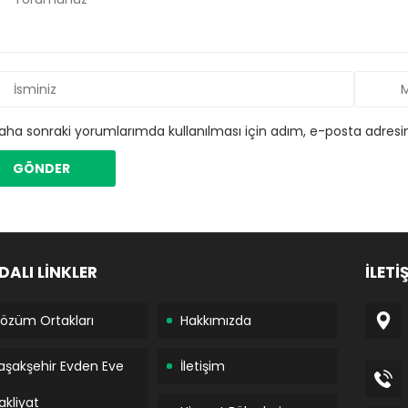
aha sonraki yorumlarımda kullanılması için adım, e-posta adresim
DALI LİNKLER
İLETİ
özüm Ortakları
Hakkımızda
aşakşehir Evden Eve
İletişim
akliyat