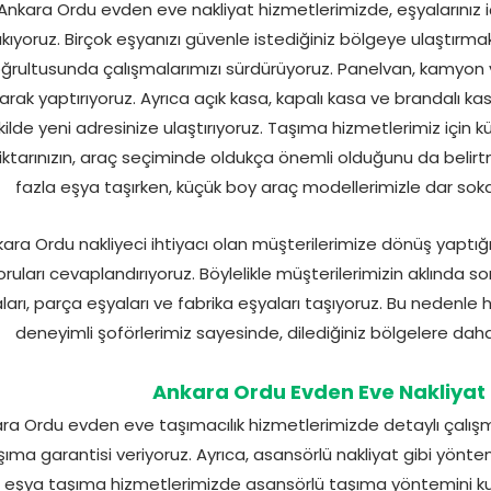
Ankara Ordu evden eve nakliyat hizmetlerimizde, eşyalarınız 
ıkıyoruz. Birçok eşyanızı güvenle istediğiniz bölgeye ulaştırmak
ğrultusunda çalışmalarımızı sürdürüyoruz. Panelvan, kamyon v
larak yaptırıyoruz. Ayrıca açık kasa, kapalı kasa ve brandalı ka
kilde yeni adresinize ulaştırıyoruz. Taşıma hizmetlerimiz için k
ktarınızın, araç seçiminde oldukça önemli olduğunu da belirt
fazla eşya taşırken, küçük boy araç modellerimizle dar soka
ara Ordu nakliyeci ihtiyacı olan müşterilerimize dönüş yaptı
oruları cevaplandırıyoruz. Böylelikle müşterilerimizin aklında sor
ları, parça eşyaları ve fabrika eşyaları taşıyoruz. Bu nedenle h
deneyimli şoförlerimiz sayesinde, dilediğiniz bölgelere dah
Ankara Ordu Evden Eve Nakliyat 
ra Ordu evden eve taşımacılık hizmetlerimizde detaylı çalış
şıma garantisi veriyoruz. Ayrıca, asansörlü nakliyat gibi yönte
 eşya taşıma hizmetlerimizde asansörlü taşıma yöntemini kulla