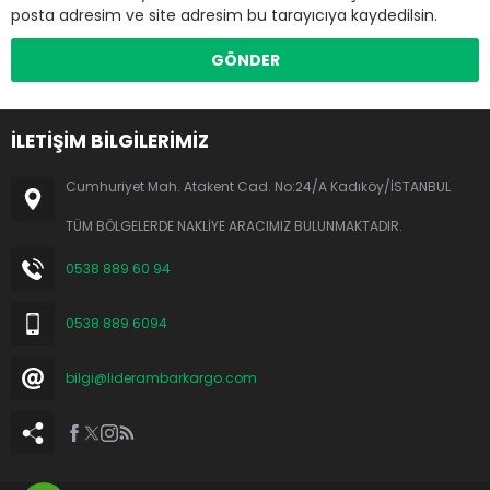
posta adresim ve site adresim bu tarayıcıya kaydedilsin.
İLETİŞİM BİLGİLERİMİZ
Cumhuriyet Mah. Atakent Cad. No:24/A Kadıköy/İSTANBUL
TÜM BÖLGELERDE NAKLİYE ARACIMIZ BULUNMAKTADIR.
0538 889 60 94
0538 889 6094
bilgi@liderambarkargo.com