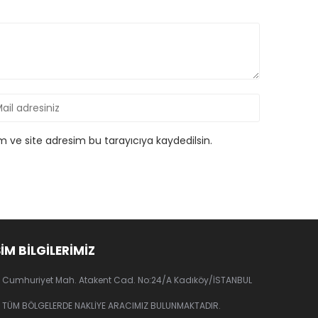
 ve site adresim bu tarayıcıya kaydedilsin.
ŞİM BİLGİLERİMİZ
Cumhuriyet Mah. Atakent Cad. No:24/A Kadıköy/İSTANBUL
TÜM BÖLGELERDE NAKLİYE ARACIMIZ BULUNMAKTADIR.