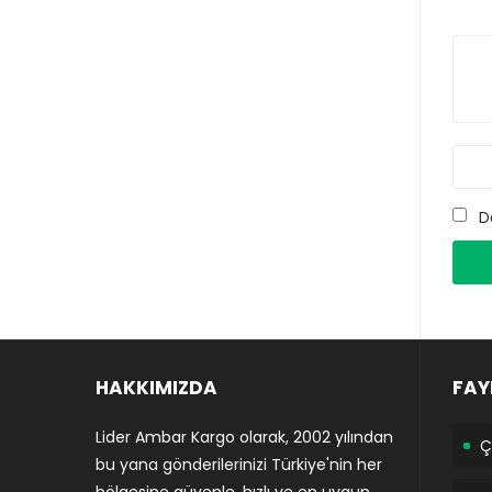
D
HAKKIMIZDA
FAY
Lider Ambar Kargo olarak, 2002 yılından
Ç
bu yana gönderilerinizi Türkiye'nin her