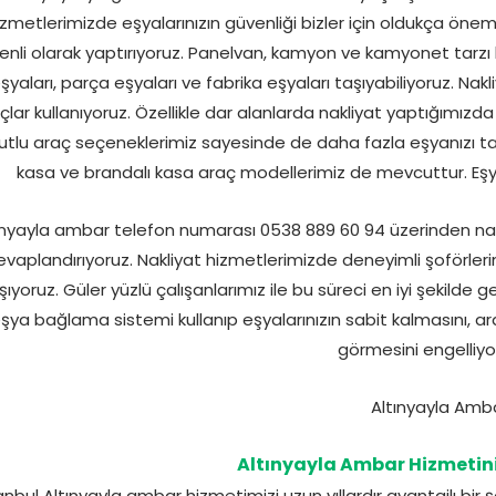
izmetlerimizde eşyalarınızın güvenliği bizler için oldukça öneml
nli olarak yaptırıyoruz. Panelvan, kamyon ve kamyonet tarzı bir
şyaları, parça eşyaları ve fabrika eşyaları taşıyabiliyoruz. Nak
çlar kullanıyoruz. Özellikle dar alanlarda nakliyat yaptığımızd
tlu araç seçeneklerimiz sayesinde de daha fazla eşyanızı ta
kasa ve brandalı kasa araç modellerimiz de mevcuttur. Eşya 
ınyayla ambar telefon numarası 0538 889 60 94 üzerinden nakl
evaplandırıyoruz. Nakliyat hizmetlerimizde deneyimli şoförlerimi
şıyoruz. Güler yüzlü çalışanlarımız ile bu süreci en iyi şekilde
şya bağlama sistemi kullanıp eşyalarınızın sabit kalmasını, a
görmesini engelliyo
Altınyayla Ambar Hizmetini
anbul Altınyayla ambar hizmetimizi uzun yıllardır avantajlı bir şe