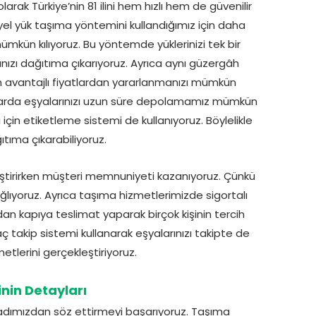
rak Türkiye’nin 81 ilini hem hızlı hem de güvenilir
yel yük taşıma yöntemini kullandığımız için daha
mkün kılıyoruz. Bu yöntemde yüklerinizi tek bir
ınızı dağıtıma çıkarıyoruz. Ayrıca aynı güzergâh
e en avantajlı fiyatlardan yararlanmanızı mümkün
anlarda eşyalarınızı uzun süre depolamamız mümkün
çin etiketleme sistemi de kullanıyoruz. Böylelikle
ıtıma çıkarabiliyoruz.
kleştirirken müşteri memnuniyeti kazanıyoruz. Çünkü
ğlıyoruz. Ayrıca taşıma hizmetlerimizde sigortalı
ıdan kapıya teslimat yaparak birçok kişinin tercih
aç takip sistemi kullanarak eşyalarınızı takipte de
metlerini gerçekleştiriyoruz.
nin Detayları
e adımızdan söz ettirmeyi başarıyoruz. Taşıma