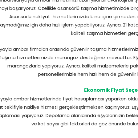
ayı başarıyoruz. Özellikle asansörlü taşıma hizmetimizde bi
Asansörlü nakliyat
hizmetlerimizde bina içine girmeden 
laşmadığımız için daha hızlı işlem yapabiliyoruz. Ayrıca, 21 ka
kaliteli taşıma hizmetleri gerç
nyayla ambar firmaları arasında güvenilir taşıma hizmetleri
Taşıma hizmetlerimizde marangoz desteğimiz mevcuttur. Eşya
marangozlarla yapıyoruz. Ayrıca, kaliteli malzemelerle pa
personellerimizle hem hızlı hem de güvenilir b
Ekonomik Fiyat Seçe
nyayla ambar hizmetlerinde fiyat hesaplaması yaparken oldukç
at teklifiyle nakliye hizmeti gerçekleştirmekten kaçınıyoruz. Eş
plaması yapıyoruz. Depolama alanlarında eşyalarınızın bekleme 
ve kat sayısı gibi faktörleri de göz önünde bu