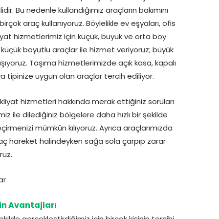
idir. Bu nedenle kullandığımız araçların bakımını
çok araç kullanıyoruz. Böylelikle ev eşyaları, ofis
liyat hizmetlerimiz için küçük, büyük ve orta boy
a küçük boyutlu araçlar ile hizmet veriyoruz; büyük
şıyoruz. Taşıma hizmetlerimizde açık kasa, kapalı
tipinize uygun olan araçlar tercih ediliyor.
iyat hizmetleri hakkında merak ettiğiniz soruları
z ile dilediğiniz bölgelere daha hızlı bir şekilde
 geçirmenizi mümkün kılıyoruz. Ayrıca araçlarımızda
raç hareket halindeyken sağa sola çarpıp zarar
ruz.
n Avantajları
kilde gerçekleştirdiğimiz için birçok kişinin tercihi