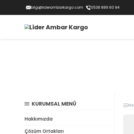
bilgi@liderambarkargo.com
0538 889 60 94
KURUMSAL MENÜ
Hiz
Hakkımızda
Çözüm Ortakları