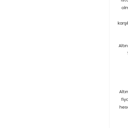
olm
karşı
Altı
Altı
fiy
hesa