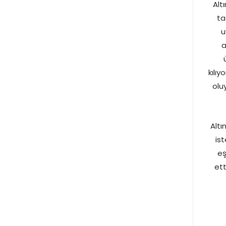
Alt
ta
u
a
kılı
olu
Altı
is
eş
ett