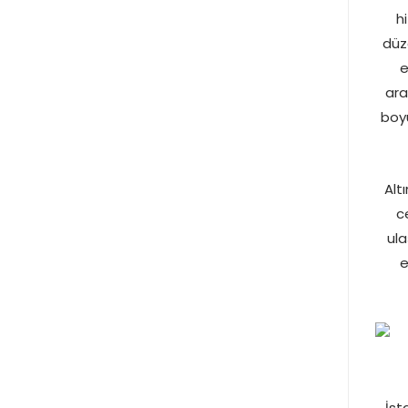
h
düze
e
ara
boyu
Alt
c
ula
e
İst