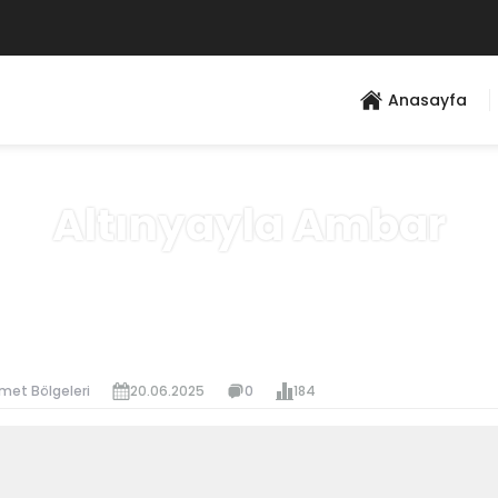
Anasayfa
Altınyayla Ambar
Anasayfa
»
Hizmet Bölgeleri
met Bölgeleri
20.06.2025
0
184