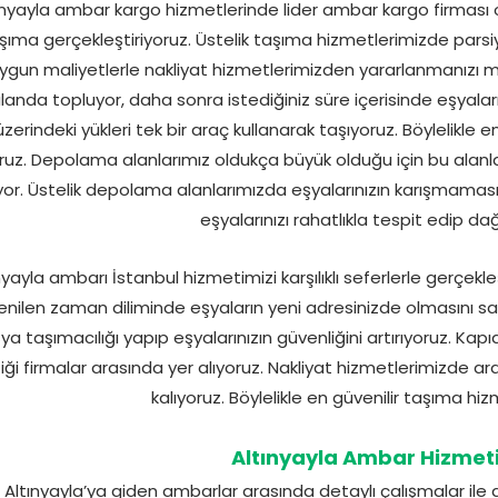
ınyayla ambar kargo hizmetlerinde lider ambar kargo firması ola
şıma gerçekleştiriyoruz. Üstelik taşıma hizmetlerimizde parsi
ygun maliyetlerle nakliyat hizmetlerimizden yararlanmanızı mü
landa topluyor, daha sonra istediğiniz süre içerisinde eşyalar
üzerindeki yükleri tek bir araç kullanarak taşıyoruz. Böylelikl
yoruz. Depolama alanlarımız oldukça büyük olduğu için bu al
yor. Üstelik depolama alanlarımızda eşyalarınızın karışmaması i
eşyalarınızı rahatlıkla tespit edip dağ
nyayla ambarı İstanbul hizmetimizi karşılıklı seferlerle gerçe
tenilen zaman diliminde eşyaların yeni adresinizde olmasını sa
ya taşımacılığı yapıp eşyalarınızın güvenliğini artırıyoruz. Kap
iği firmalar arasında yer alıyoruz. Nakliyat hizmetlerimizde ar
kalıyoruz. Böylelikle en güvenilir taşıma hiz
Altınyayla Ambar Hizmeti
Altınyayla’ya giden ambarlar arasında detaylı çalışmalar il