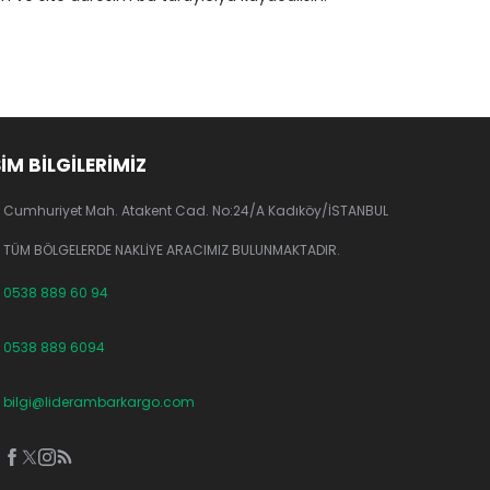
ŞİM BİLGİLERİMİZ
Cumhuriyet Mah. Atakent Cad. No:24/A Kadıköy/İSTANBUL
TÜM BÖLGELERDE NAKLİYE ARACIMIZ BULUNMAKTADIR.
0538 889 60 94
0538 889 6094
bilgi@liderambarkargo.com