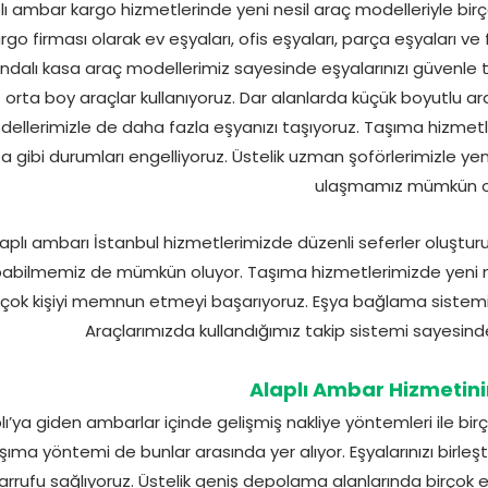
lı ambar kargo hizmetlerinde yeni nesil araç modelleriyle b
rgo firması olarak ev eşyaları, ofis eşyaları, parça eşyaları ve 
ndalı kasa araç modellerimiz sayesinde eşyalarınızı güvenle 
orta boy araçlar kullanıyoruz. Dar alanlarda küçük boyutlu ar
ellerimizle de daha fazla eşyanızı taşıyoruz. Taşıma hizmetle
za gibi durumları engelliyoruz. Üstelik uzman şoförlerimizle yen
ulaşmamız mümkün ol
laplı ambarı İstanbul hizmetlerimizde düzenli seferler oluşturu
abilmemiz de mümkün oluyor. Taşıma hizmetlerimizde yeni nes
rçok kişiyi memnun etmeyi başarıyoruz. Eşya bağlama sistemi ku
Araçlarımızda kullandığımız takip sistemi sayesinde
Alaplı Ambar Hizmetini
lı’ya giden ambarlar içinde gelişmiş nakliye yöntemleri ile bi
şıma yöntemi de bunlar arasında yer alıyor. Eşyalarınızı birle
arrufu sağlıyoruz. Üstelik geniş depolama alanlarında birçok e