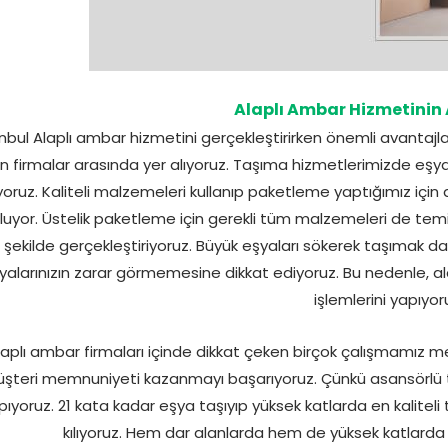
Alaplı Ambar Hizmetinin 
nbul Alaplı ambar hizmetini gerçekleştirirken önemli avantajlar 
en firmalar arasında yer alıyoruz. Taşıma hizmetlerimizde eşyal
yoruz. Kaliteli malzemeleri kullanıp paketleme yaptığımız içi
luyor. Üstelik paketleme için gerekli tüm malzemeleri de temin 
şekilde gerçekleştiriyoruz. Büyük eşyaları sökerek taşımak dah
yalarınızın zarar görmemesine dikkat ediyoruz. Bu nedenle,
işlemlerini yapıyor
laplı ambar firmaları içinde dikkat çeken birçok çalışmamız m
şteri memnuniyeti kazanmayı başarıyoruz. Çünkü asansörlü t
pıyoruz. 21 kata kadar eşya taşıyıp yüksek katlarda en kalit
kılıyoruz. Hem dar alanlarda hem de yüksek katlarda k