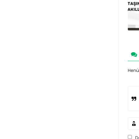
Henüz
D