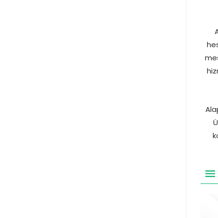
hes
mes
hiz
Ala
Ü
k