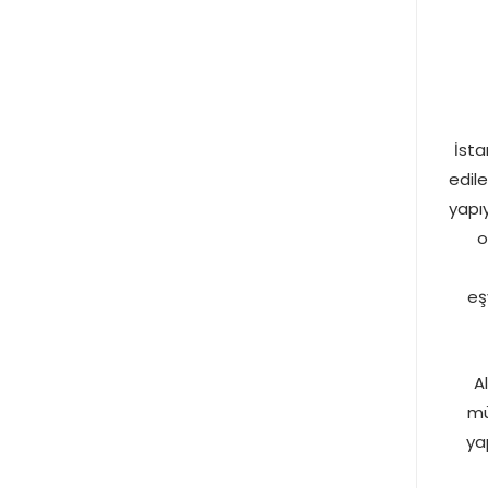
İsta
edil
yapı
o
eş
A
mü
ya