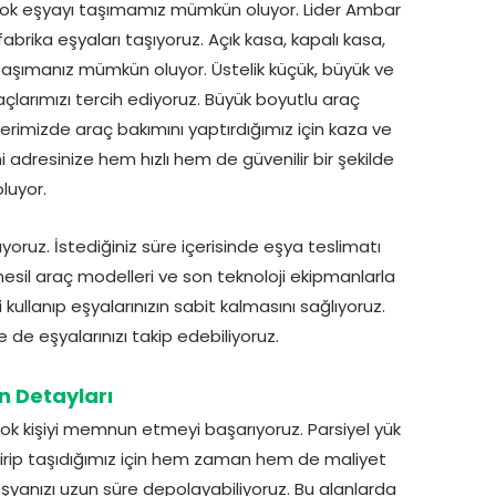
irçok eşyayı taşımamız mümkün oluyor. Lider Ambar
fabrika eşyaları taşıyoruz. Açık kasa, kapalı kasa,
taşımanız mümkün oluyor. Üstelik küçük, büyük ve
açlarımızı tercih ediyoruz. Büyük boyutlu araç
rimizde araç bakımını yaptırdığımız için kaza ve
i adresinize hem hızlı hem de güvenilir bir şekilde
uyor.
yoruz. İstediğiniz süre içerisinde eşya teslimatı
il araç modelleri ve son teknoloji ekipmanlarla
llanıp eşyalarınızın sabit kalmasını sağlıyoruz.
 de eşyalarınızı takip edebiliyoruz.
n Detayları
rçok kişiyi memnun etmeyi başarıyoruz. Parsiyel yük
ştirip taşıdığımız için hem zaman hem de maliyet
şyanızı uzun süre depolayabiliyoruz. Bu alanlarda