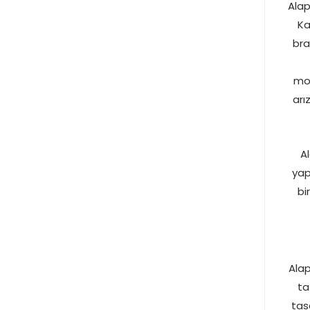
Alap
Ka
bra
mod
arı
A
yap
bi
Alap
ta
tas